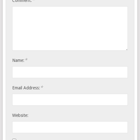
*
Comment:
*
Name:
*
Email Address:
Website: