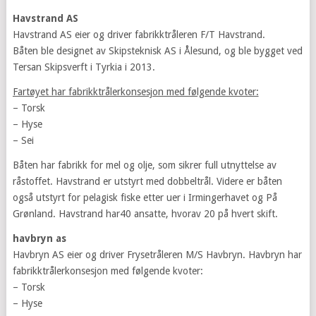
Havstrand AS
Havstrand AS eier og driver fabrikktråleren F/T Havstrand.
Båten ble designet av Skipsteknisk AS i Ålesund, og ble bygget ved
Tersan Skipsverft i Tyrkia i 2013.
Fartøyet har fabrikktrålerkonsesjon med følgende kvoter:
– Torsk
– Hyse
– Sei
Båten har fabrikk for mel og olje, som sikrer full utnyttelse av
råstoffet. Havstrand er utstyrt med dobbeltrål. Videre er båten
også utstyrt for pelagisk fiske etter uer i Irmingerhavet og På
Grønland. Havstrand har40 ansatte, hvorav 20 på hvert skift.
havbryn as
Havbryn AS eier og driver Frysetråleren M/S Havbryn. Havbryn har
fabrikktrålerkonsesjon med følgende kvoter:
– Torsk
– Hyse