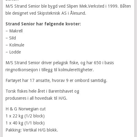
M/S Strand Senior ble bygd ved Slipen Mek.Verksted i 1999. Båten
ble designet ved Skipsteknisk AS i Ålesund.
Strand Senior har følgende kvoter:
– Makrell
– Sild
– Kolmule
– Lodde
M/S Strand Senior driver pelagisk fiske, og har 650 i basis
ringnotkonsesjon i tillegg til kolmulerettigheter.
Fartøyet har 17 ansatte, hvorav 9 er ombord samtidig.
Torsk fiskes hele året i Barentshavet og
produseres i all hovedsak til H/G.
H & G Norwegian cut
1 x 22 kg (1/2 block)
1 x 40 kg (1/1 block)
Pakking: Vertikal H/G blokk.