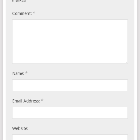
marked
*
Comment:
*
Name:
*
Email Address:
Website: