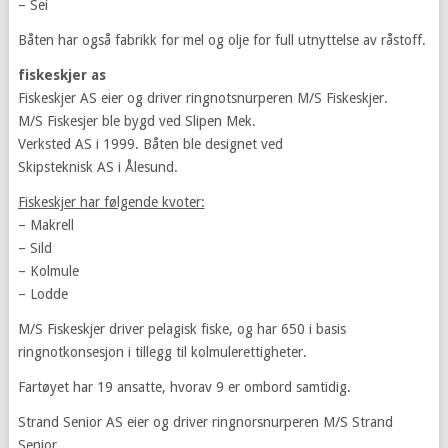
– Sei
Båten har også fabrikk for mel og olje for full utnyttelse av råstoff.
fiskeskjer as
Fiskeskjer AS eier og driver ringnotsnurperen M/S Fiskeskjer.
M/S Fiskesjer ble bygd ved Slipen Mek.
Verksted AS i 1999. Båten ble designet ved
Skipsteknisk AS i Ålesund.
Fiskeskjer har følgende kvoter:
– Makrell
– Sild
– Kolmule
– Lodde
M/S Fiskeskjer driver pelagisk fiske, og har 650 i basis
ringnotkonsesjon i tillegg til kolmulerettigheter.
Fartøyet har 19 ansatte, hvorav 9 er ombord samtidig.
Strand Senior AS eier og driver ringnorsnurperen M/S Strand
Senior.